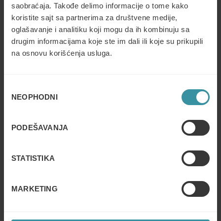
u komunikaciji utiču na to kako se poruke šalju i
saobraćaja. Takođe delimo informacije o tome kako
tumače je ključno za postizanje efektivne
koristite sajt sa partnerima za društvene medije,
komunikacije.
oglašavanje i analitiku koji mogu da ih kombinuju sa
drugim informacijama koje ste im dali ili koje su prikupili
Moć pripovedanja (Story Telling)
– Upotreba
na osnovu korišćenja usluga.
ključnih tehnika, kao što je pripovedanje, koje
čine da razgovor sa klijentom bude upečatljiv.
Избор
Aktivno slušanje
– Kako klijentu pružiti potpunu
NEOPHODNI
сагласности
pažnju kroz sposobnost aktivnog slušanja.
PODEŠAVANJA
STATISTIKA
MARKETING