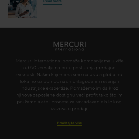
Read more
Mercuri International pomaže kompanijama u više
od 50 zemalja na putu postizanja prodajne
izvrsnosti. Našim klijentima smo na usluzi globalno i
lokalno uz pomoć naših prilagođenih rešenja i
industrijske ekspertize. Pomažemo im da kroz
njihove zaposlene dostignu veći profit tako što im
pružamo alate i procese za savladavanje bilo kog
izazova u prodaji.
Pročitajte više