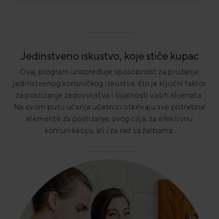
Jedinstveno iskustvo, koje stiče kupac
Ovaj program unapređuje sposobnost za pružanje
jedinstvenog korisničkog iskustva, što je ključni faktor
za postizanje zadovoljstva i lojalnosti vaših klijenata.
Na ovom putu učenja učesnici otkrivaju sve potrebne
elemente za postizanje ovog cilja, za efektivnu
komunikaciju, ali i za rad sa žalbama.