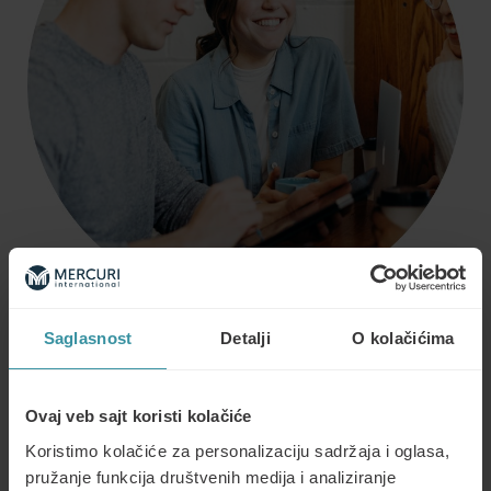
Saglasnost
Detalji
O kolačićima
Put ka izvrsnom iskustvu naših klijenata
Značaj vrhunske brige o klijentima
– Sticanje
razumevanja o tome kako izgleda vrhunska
Ovaj veb sajt koristi kolačiće
briga o klijentima i zašto je tako važna.
Koristimo kolačiće za personalizaciju sadržaja i oglasa,
Razumevanje komunikacije
– Otkriti koje prakse
pružanje funkcija društvenih medija i analiziranje