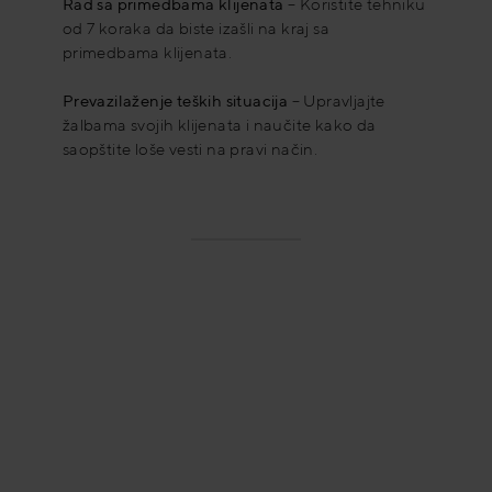
Rad sa primedbama klijenata
– Koristite tehniku
od 7 koraka da biste izašli na kraj sa
primedbama klijenata.
Prevazilaženje teških situacija
– Upravljajte
žalbama svojih klijenata i naučite kako da
saopštite loše vesti na pravi način.