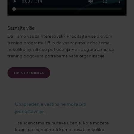
Saznajte više
Da li smo vas zainteresovali? Pročitajte više o ovom
trening programu! Bilo da vas zanima jedna tema,
nekoliko njih ili ceo put učenja – mi osiguravamo da
trening odgovara potrebama vaše organizacije.
OPIS TRENINGA
Unapređenje veština ne može biti
jednostavnije…
…sa licencama za puteve učenja, koje možete
kupiti pojedinačno ili kombinovati nekoliko