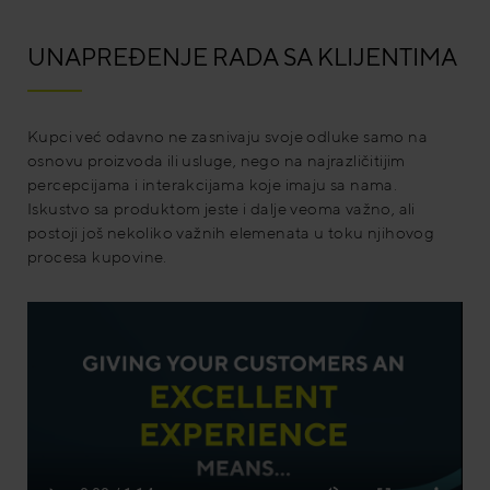
UNAPREĐENJE RADA SA KLIJENTIMA
Kupci već odavno ne zasnivaju svoje odluke samo na
osnovu proizvoda ili usluge, nego na najrazličitijim
percepcijama i interakcijama koje imaju sa nama.
Iskustvo sa produktom jeste i dalje veoma važno, ali
postoji još nekoliko važnih elemenata u toku njihovog
procesa kupovine.