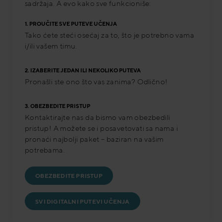
sadržaja. A evo kako sve funkcioniše:
1. PROUČITE SVE PUTEVE UČENJA
Tako ćete steći osećaj za to, što je potrebno vama
i/ili vašem timu.
2. IZABERITE JEDAN ILI NEKOLIKO PUTEVA
Pronašli ste ono što vas zanima? Odlično!
3. OBEZBEDITE PRISTUP
Kontaktirajte nas da bismo vam obezbedili
pristup! A možete se i posavetovati sa nama i
pronaći najbolji paket – baziran na vašim
potrebama.
OBEZBEDITE PRISTUP
SVI DIGITALNI PUTEVI UČENJA