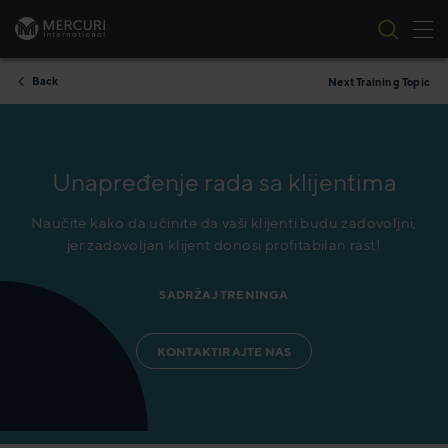
Tog
Skip to content
Back
Next Training Topic
Unapređenje rada sa klijentima
Naučite kako da učinite da vaši klijenti budu zadovoljni,
jer zadovoljan klijent donosi profitabilan rast!
SADRŽAJ TRENINGA
KONTAKTIRAJTE NAS