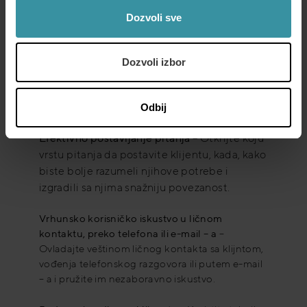
Dozvoli sve
Dozvoli izbor
Odbij
Efektivno postavljanje pitanja
– Otkrijte koju
vrstu pitanja da postavite klijentu, kada, kako
biste bolje razumeli njihove potrebe i
izgradili sa njima snažniju povezanost.
Vrhunsko korisničko iskustvo u ličnom
kontaktu, preko telefona ili e-mail – a
–
Ovladajte veštinom ličnog kontakta sa klijntom,
vođenja telefonskog razgovora ili putem e-mail
– a i pružite im nezaboravno iskustvo.