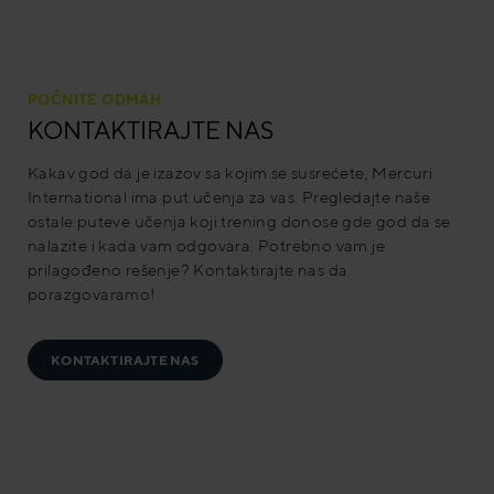
POČNITE ODMAH
KONTAKTIRAJTE NAS
Kakav god da je izazov sa kojim se susrećete, Mercuri
International ima put učenja za vas. Pregledajte naše
ostale puteve učenja koji trening donose gde god da se
nalazite i kada vam odgovara. Potrebno vam je
prilagođeno rešenje? Kontaktirajte nas da
porazgovaramo!
KONTAKTIRAJTE NAS