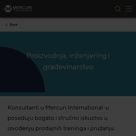
Tog
Skip to content
Back
Proizvodnja, inženjering i
građevinarstvo
Konsultanti u Mercuri International-u
poseduju bogato i stručno iskustvo u
izvođenju prodajnih treninga i pružanju