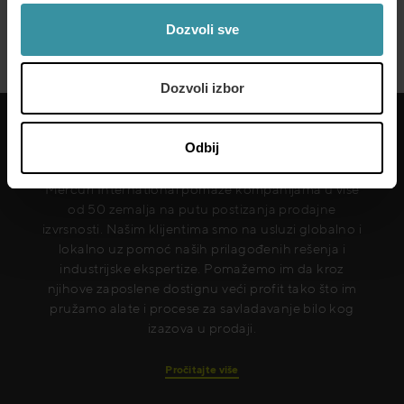
Telefon: +381 11 630 04 03
Dozvoli sve
E-mail: info.mi@mercuri.rs
Dozvoli izbor
Odbij
Mercuri International pomaže kompanijama u više
od 50 zemalja na putu postizanja prodajne
izvrsnosti. Našim klijentima smo na usluzi globalno i
lokalno uz pomoć naših prilagođenih rešenja i
industrijske ekspertize. Pomažemo im da kroz
njihove zaposlene dostignu veći profit tako što im
pružamo alate i procese za savladavanje bilo kog
izazova u prodaji.
Pročitajte više