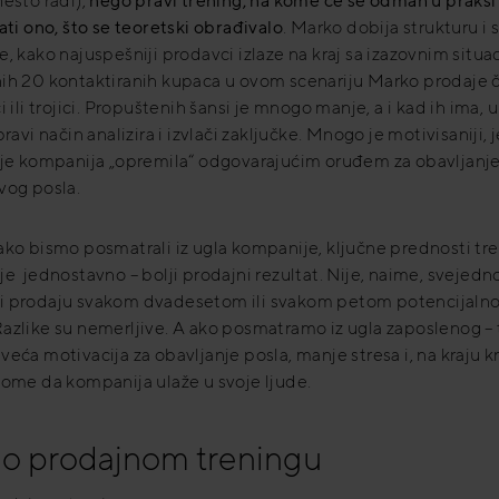
nešto radi),
nego pravi trening, na kome će se odmah u praksi
ati ono, što se teoretski obrađivalo
. Marko dobija strukturu i 
, kako najuspešniji prodavci izlaze na kraj sa izazovnim situa
ih 20 kontaktiranih kupaca u ovom scenariju Marko prodaje 
i ili trojici. Propuštenih šansi je mnogo manje, a i kad ih ima,
pravi način analizira i izvlači zaključke. Mnogo je motivisaniji, j
 je kompanija „opremila“ odgovarajućim oruđem za obavljanj
vog posla.
ako bismo posmatrali iz ugla kompanije, ključne prednosti tre
je jednostavno – bolji prodajni rezultat. Nije, naime, svejedno,
i prodaju svakom dvadesetom ili svakom petom potencijaln
azlike su nemerljive. A ako posmatramo iz ugla zaposlenog – 
veća motivacija za obavljanje posla, manje stresa i, na kraju k
tome da kompanija ulaže u svoje ljude.
 o prodajnom treningu