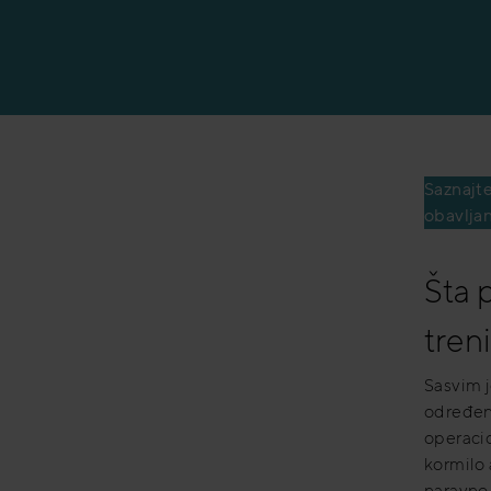
Saznajte
obavljan
Šta 
tren
Sasvim j
određena
operacio
kormilo 
naravno,