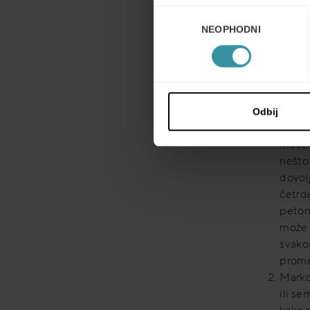
novih ku
Избор
nema am
NEOPHODNI
сагласности
scenarij
Dobiće
kompa
konta
Odbij
proda
mesec
nešto
dovolj
četrd
petom 
može d
svako
prome
Marko 
ili se