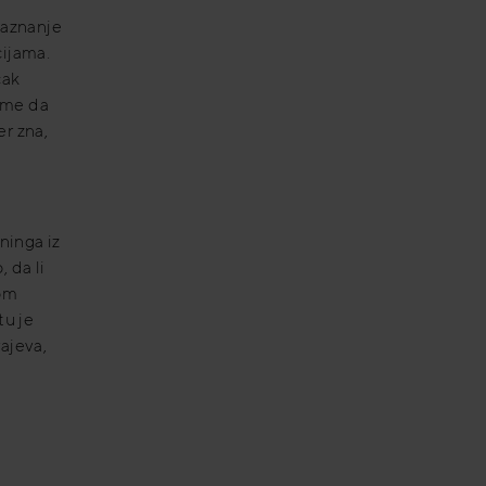
saznanje
cijama.
čak
 ume da
er zna,
e
ninga iz
 da li
om
tu je
rajeva,