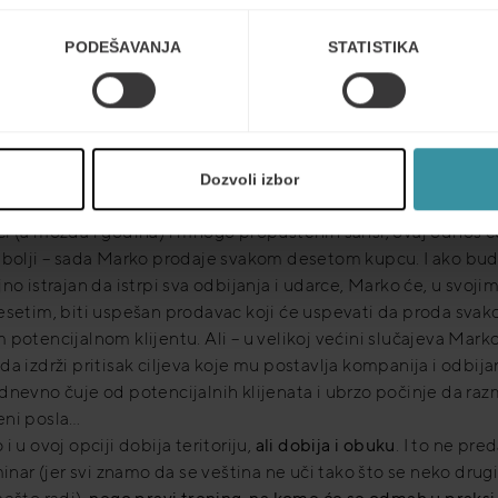
paca za proizvodni program kompanije u kojoj radi. I naravno
a baš nikakvo iskustvo u prodaji. Za njega postoje dva mogu
PODEŠAVANJA
STATISTIKA
a:
 teritoriju za koju je zadužen (ili će mu na neki drugi način
nija ukazati odakle treba da dođu novi kupci) i on će krenuti 
ktira, piše mailove, zove…kako zna i ume. U početku će uspev
Dozvoli izbor
 jednom od 20 kontaktiranih potencijalnih kupaca. Nakon ne
i (a možda i godina) i mnogo propuštenih šansi, ovaj odnos će
 bolji – sada Marko prodaje svakom desetom kupcu. I ako bu
no istrajan da istrpi sva odbijanja i udarce, Marko će, u svoji
esetim, biti uspešan prodavac koji će uspevati da proda sva
potencijalnom klijentu. Ali – u velikoj većini slučajeva Mark
a izdrži pritisak ciljeva koje mu postavlja kompanija i odbija
dnevno čuje od potencijalnih klijenata i ubrzo počinje da razm
ni posla…
i u ovoj opciji dobija teritoriju,
ali dobija i obuku
. I to ne pre
minar (jer svi znamo da se veština ne uči tako što se neko drugi