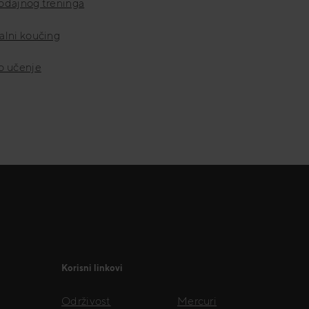
rodajnog treninga
alni koučing
o učenje
Korisni linkovi
Održivost
Mercuri