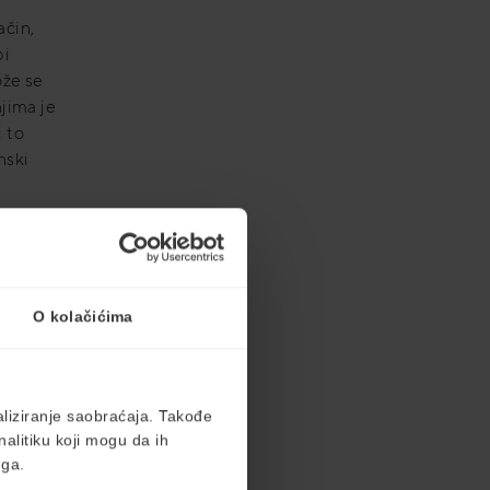
ačin,
bi
ože se
njima je
 to
nski
O kolačićima
tet i
e,
aliziranje saobraćaja. Takođe
alitiku koji mogu da ih
uga.
ženje