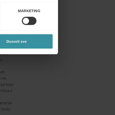
 – Marko
ća
MARKETING
da ih
ati da
Dozvoli sve
koliko
 biti
de
m
kom
o ne
nja koja
išlja o
davanje
 sluša