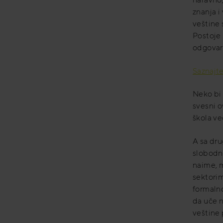
znanja i
veštine 
Postoje 
odgovar
Saznajte
Neko bi
svesni o
škola ve
A sa dr
slobodno
naime, 
sektorim
formalno
da uče n
veštine