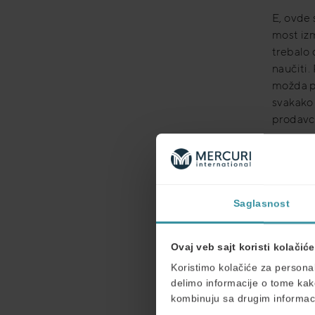
E, ovde
most izm
trebalo 
naučiti.
možda po
svakako 
prodavc
Saglasnost
Klju
Uzmimo p
Ovaj veb sajt koristi kolačiće
počeo da
Koristimo kolačiće za personal
recimo,
delimo informacije o tome kako
kombinuju sa drugim informacij
Marko je