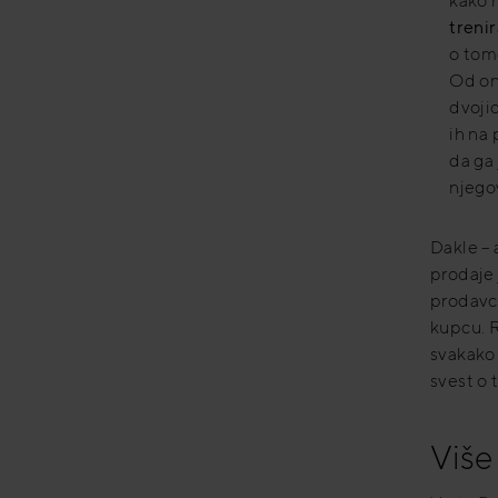
kako 
trenir
o tome
Od on
dvojic
ih na 
da ga
njego
Dakle – 
prodaje 
prodavc
kupcu. R
svakako 
svest o 
Više