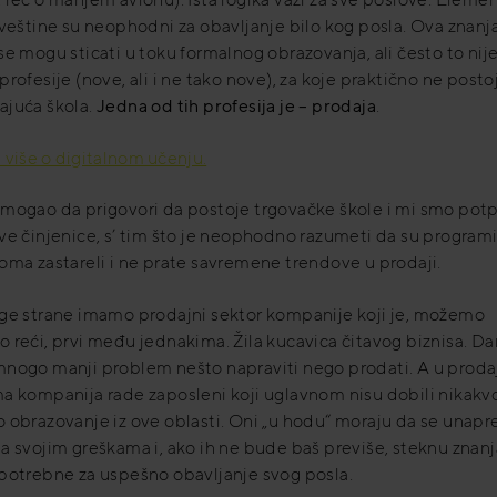
 veštine su neophodni za obavljanje bilo kog posla. Ova znanja
se mogu sticati u toku formalnog obrazovanja, ali često to nije
profesije (nove, ali i ne tako nove), za koje praktično ne postoj
ajuća škola.
Jedna od tih profesija je – prodaja
.
 više o digitalnom učenju.
 mogao da prigovori da postoje trgovačke škole i mi smo pot
ve činjenice, s’ tim što je neophodno razumeti da su programi
oma zastareli i ne prate savremene trendove u prodaji.
uge strane imamo prodajni sektor kompanije koji je, možemo
 reći, prvi među jednakima. Žila kucavica čitavog biznisa. Dan
mnogo manji problem nešto napraviti nego prodati. A u prod
a kompanija rade zaposleni koji uglavnom nisu dobili nikakv
 obrazovanje iz ove oblasti. Oni „u hodu“ moraju da se unapr
a svojim greškama i, ako ih ne bude baš previše, steknu znanj
 potrebne za uspešno obavljanje svog posla.