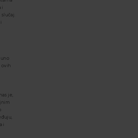
 i
 slučaj.
i
puno
 ovih
as je,
ajnim
o
eđuju,
a i