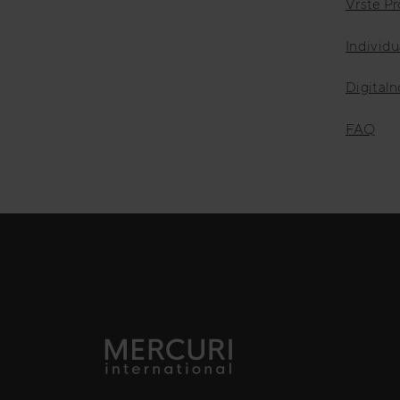
Vrste P
Individu
Digitaln
FAQ