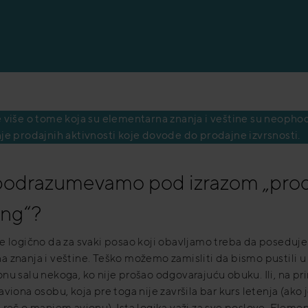
 više o tome koja su elementarna znanja i veštine su neophod
je prodajnih aktivnosti koje dovode do prodajne izvrsnosti.
podrazumevamo pod izrazom „prod
ing“?
e logično da za svaki posao koji obavljamo treba da posedu
 znanja i veštine. Teško možemo zamisliti da bismo pustili u
nu salu nekoga, ko nije prošao odgovarajuću obuku. Ili, na pri
aviona osobu, koja pre toga nije završila bar kurs letenja (ako j
 reč o manjem avionu). Ista logika važi za sve poslove. Eleme