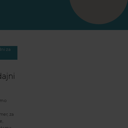
ni za
ajni
jemo
mer, za
e,
ntarna