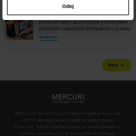
Odbij
Mercuri-jev program Social Selling može
povećati vaše razumevanje o tome kako
poboljšati uspešnost kompanije u prodaji
Read more
Next
Mercuri International pomaže kompanijama u više
od 50 zemalja na putu postizanja prodajne
izvrsnosti. Našim klijentima smo na usluzi globalno i
lokalno uz pomoć naših prilagođenih rešenja i