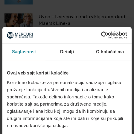
Uvod – Izvrsnost u radu s klijentima kod
Maersk Line-a
Read more
Saglasnost
Detalji
O kolačićima
Ključni ishodi – Izvrsnost u radu s
klijentima kod Maersk Line-a
Read more
Ovaj veb sajt koristi kolačiće
Koristimo kolačiće za personalizaciju sadržaja i oglasa,
pružanje funkcija društvenih medija i analiziranje
Pokretanje odluke – Izvrsnost u radu s
saobraćaja. Takođe delimo informacije o tome kako
klijentima kod Maersk Line-a
koristite sajt sa partnerima za društvene medije,
Read more
oglašavanje i analitiku koji mogu da ih kombinuju sa
drugim informacijama koje ste im dali ili koje su prikupili
na osnovu korišćenja usluga.
Promene ponašanja – Izvrsnost u radu s