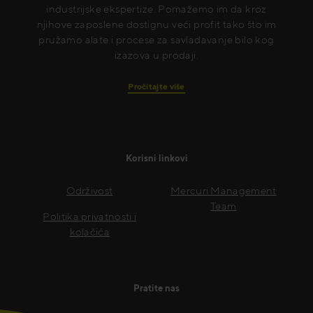
industrijske ekspertize. Pomažemo im da kroz
njihove zaposlene dostignu veći profit tako što im
pružamo alate i procese za savladavanje bilo kog
izazova u prodaji.
Pročitajte više
Korisni linkovi
Održivost
Mercuri Management
Team
Politika privatnosti i
kolačića
Pratite nas