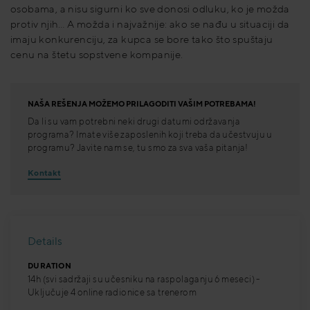
osobama, a nisu sigurni ko sve donosi odluku, ko je možda
protiv njih… A možda i najvažnije: ako se nađu u situaciji da
imaju konkurenciju, za kupca se bore tako što spuštaju
cenu na štetu sopstvene kompanije.
NAŠA REŠENJA MOŽEMO PRILAGODITI VAŠIM POTREBAMA!
Da li su vam potrebni neki drugi datumi održavanja
programa? Imate više zaposlenih koji treba da učestvuju u
programu? Javite nam se, tu smo za sva vaša pitanja!
Kontakt
Details
DURATION
14h (svi sadržaji su učesniku na raspolaganju 6 meseci) -
Uključuje 4 online radionice sa trenerom