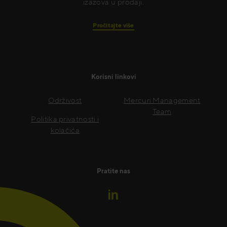
izazova u prodaji.
Pročitajte više
Korisni linkovi
Održivost
Mercuri Management
Team
Politika privatnosti i
kolačića
Pratite nas