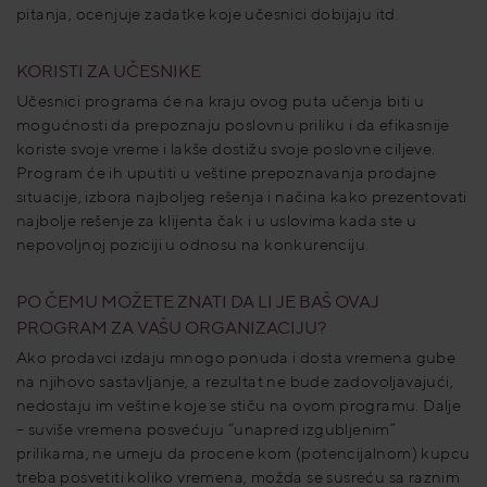
pitanja, ocenjuje zadatke koje učesnici dobijaju itd.
KORISTI ZA UČESNIKE
Učesnici programa će na kraju ovog puta učenja biti u
mogućnosti da prepoznaju poslovnu priliku i da efikasnije
koriste svoje vreme i lakše dostižu svoje poslovne ciljeve.
Program će ih uputiti u veštine prepoznavanja prodajne
situacije, izbora najboljeg rešenja i načina kako prezentovati
najbolje rešenje za klijenta čak i u uslovima kada ste u
nepovoljnoj poziciji u odnosu na konkurenciju.
PO ČEMU MOŽETE ZNATI DA LI JE BAŠ OVAJ
PROGRAM ZA VAŠU ORGANIZACIJU?
Ako prodavci izdaju mnogo ponuda i dosta vremena gube
na njihovo sastavljanje, a rezultat ne bude zadovoljavajući,
nedostaju im veštine koje se stiču na ovom programu. Dalje
– suviše vremena posvećuju “unapred izgubljenim”
prilikama, ne umeju da procene kom (potencijalnom) kupcu
treba posvetiti koliko vremena, možda se susreću sa raznim