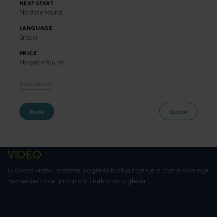
NEXT START
No date found
LANGUAGE
Srpski
PRICE
No price found
Price details
Book
Quote
VIDEO
U ovom videu možete pogledati objašnjenje o tome kome je
namenjen ovaj program i kako on izgleda…