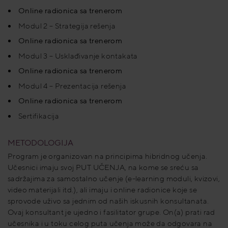
Online radionica sa trenerom
Modul 2 – Strategija rešenja
Online radionica sa trenerom
Modul 3 – Usklađivanje kontakata
Online radionica sa trenerom
Modul 4 – Prezentacija rešenja
Online radionica sa trenerom
Sertifikacija
METODOLOGIJA
Program je organizovan na principima hibridnog učenja.
Učesnici imaju svoj PUT UČENJA, na kome se sreću sa
sadržajima za samostalno učenje (e-learning moduli, kvizovi,
video materijali itd.), ali imaju i online radionice koje se
sprovode uživo sa jednim od naših iskusnih konsultanata.
Ovaj konsultant je ujedno i fasilitator grupe. On(a) prati rad
učesnika i u toku celog puta učenja može da odgovara na