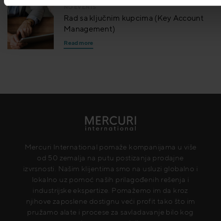
NO EVENTS
Rad sa ključnim kupcima (Key Account
Management)
Read more
Mercuri International pomaže kompanijama u više
od 50 zemalja na putu postizanja prodajne
izvrsnosti. Našim klijentima smo na usluzi globalno i
lokalno uz pomoć naših prilagođenih rešenja i
industrijske ekspertize. Pomažemo im da kroz
njihove zaposlene dostignu veći profit tako što im
pružamo alate i procese za savladavanje bilo kog