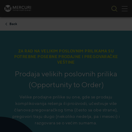
Tog
Skip to content
Back
ZA RAD NA VELIKIM POSLOVNIM PRILIKAMA SU
POTREBNE POSEBNE PRODAJNE I PREGOVARAČKE
VEŠTINE
Prodaja velikih poslovnih prilika
(Opportunity to Order)
Velike prodajne prilike su one, gde se prodaju
komplikovanija rešenja ili proizvodi, učestvuje više
članova pregovaračkog tima (često sa obe strane),
pregovori traju dugo (nekoliko nedelja, pa i meseci) i
razgovara se o većim sumama.