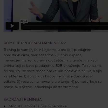
KOME JE PROGRAM NAMENJEN?
Trening je namenjen inžinjerima u prodaji, prodajnim
predstavnicima, menadžerima ključnih kupaca,
menadžerima koji upravljaju učešćem na tenderima kao i
onima koji se bave prodajom u B2B okruženju. To su, dakle,
svi oni, koji se bave prodajom velikih poslovnih prilika, a njih
karakteriše: 1) dug ciklus kupovine. 2) više donosilaca
odluke. 3) veća suma novca je u pitanju. 4) ponude, koje se
prave, su složene i oduzimaju dosta vremena.
SADRŽAJ TRENINGA
Modul 1 – Procena poslovne prilike