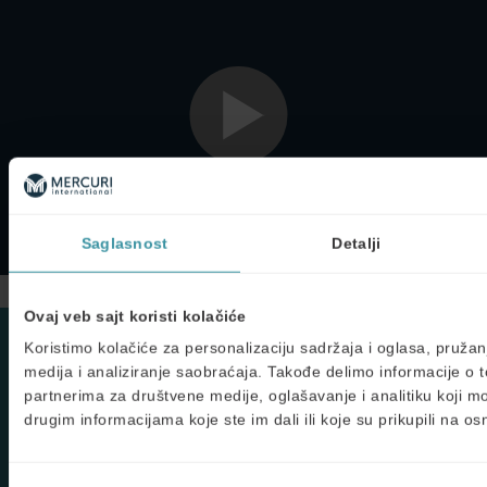
Da biste pogledali ovaj video, prihvatite marketinške
Saglasnost
Detalji
kolačiće.
Ovaj veb sajt koristi kolačiće
Koristimo kolačiće za personalizaciju sadržaja i oglasa, pružan
GET A QUOTE OR BOOK A COURSE
medija i analiziranje saobraćaja. Takođe delimo informacije o t
Select course start date
partnerima za društvene medije, oglašavanje i analitiku koji 
drugim informacijama koje ste im dali ili koje su prikupili na o