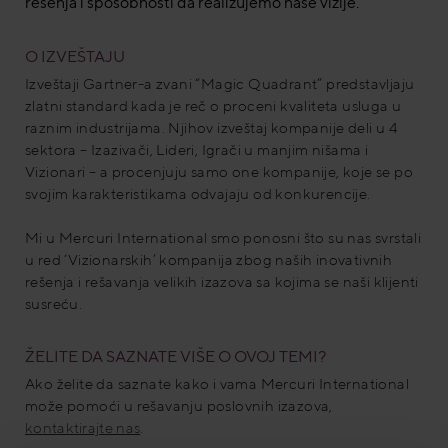
rešenja i sposobnosti da realizujemo naše vizije.
O IZVEŠTAJU
Izveštaji Gartner-a zvani “Magic Quadrant” predstavljaju
zlatni standard kada je reč o proceni kvaliteta usluga u
raznim industrijama. Njihov izveštaj kompanije deli u 4
sektora – Izazivači, Lideri, Igrači u manjim nišama i
Vizionari – a procenjuju samo one kompanije, koje se po
svojim karakteristikama odvajaju od konkurencije.
Mi u Mercuri International smo ponosni što su nas svrstali
u red ‘Vizionarskih’ kompanija zbog naših inovativnih
rešenja i rešavanja velikih izazova sa kojima se naši klijenti
susreću.
ŽELITE DA SAZNATE VIŠE O OVOJ TEMI?
Ako želite da saznate kako i vama Mercuri International
može pomoći u rešavanju poslovnih izazova,
kontaktirajte nas
.