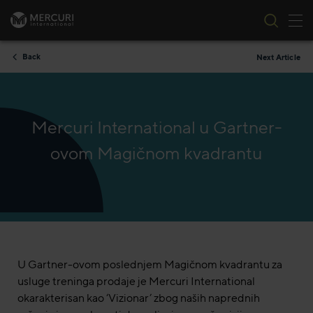
Tog
Skip to content
Back
Next Article
Mercuri International u Gartner-
ovom Magičnom kvadrantu
U Gartner-ovom poslednjem Magičnom kvadrantu za
usluge treninga prodaje je Mercuri International
okarakterisan kao ‘Vizionar’ zbog naših naprednih