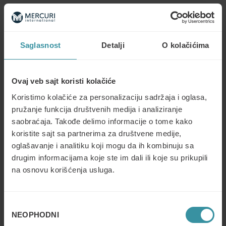
Saglasnost
Detalji
O kolačićima
ODRICANJE OD ODGOVORNOSTI:
Gartner, Magic Quadrant for Sales Training Service
Ovaj veb sajt koristi kolačiće
Providers, February 2021.
Koristimo kolačiće za personalizaciju sadržaja i oglasa,
pružanje funkcija društvenih medija i analiziranje
Gartner ne odobrava nijednog dobavljača, proizvod ili
uslugu prikazanu u njegovim istraživačkim publikacijama
saobraćaja. Takođe delimo informacije o tome kako
i ne savetuje korisnike da izaberu samo one dobavljače sa
koristite sajt sa partnerima za društvene medije,
najvišim ocenama ili drugim oznakama. Gartnerove
oglašavanje i analitiku koji mogu da ih kombinuju sa
istraživačke publikacije se sastoje od mišljenja Gartnerove
drugim informacijama koje ste im dali ili koje su prikupili
istraživačke organizacije i ne bi trebalo da se protumače
na osnovu korišćenja usluga.
kao činjenice. Gartner se odriče svih garancija, izraženih
ili podrazumevajućih, u pogledu ovog istraživanja,
uključujući sve garancije o prodaji ili podesnosti za
Избор
određenu namenu.
NEOPHODNI
сагласности