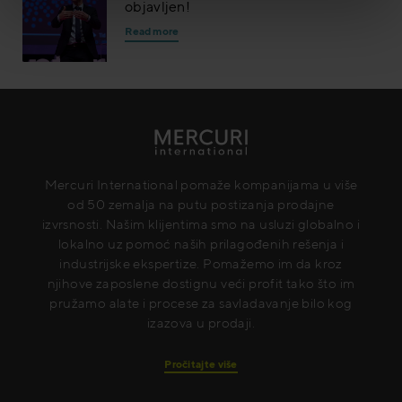
objavljen!
Read more
Mercuri International pomaže kompanijama u više
od 50 zemalja na putu postizanja prodajne
izvrsnosti. Našim klijentima smo na usluzi globalno i
lokalno uz pomoć naših prilagođenih rešenja i
industrijske ekspertize. Pomažemo im da kroz
njihove zaposlene dostignu veći profit tako što im
pružamo alate i procese za savladavanje bilo kog
izazova u prodaji.
Pročitajte više