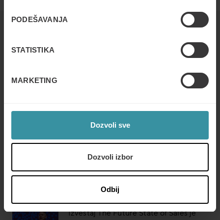
PODEŠAVANJA
Read next
STATISTIKA
Mercuri International Group named to
2023 Training Industry Top 20™ Sales
MARKETING
Training and Enablement Companies
List
Read more
Dozvoli sve
Mercuri International & Johnson
Controls osvajaju ZLATO na 2021
Dozvoli izbor
Brandon Hall Group HCM Excellence
Awards
Read more
Odbij
Izveštaj The Future State of Sales je