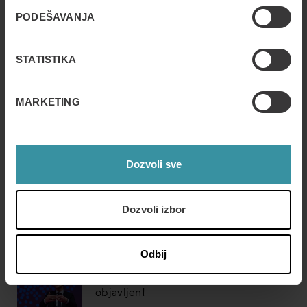
PODEŠAVANJA
Read next
STATISTIKA
Mercuri International Group named to
2023 Training Industry Top 20™ Sales
MARKETING
Training and Enablement Companies
List
Read more
Dozvoli sve
Mercuri International & Johnson
Controls osvajaju ZLATO na 2021
Brandon Hall Group HCM Excellence
Dozvoli izbor
Awards
Read more
Odbij
Izveštaj The Future State of Sales je
objavljen!