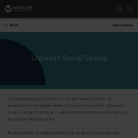
Tog
Skip to content
Back
Next Article
Uspešan Social Selling
U kancelarijskom prostoru vlada napeta tišina. Svi
predstavnici prodaje sede za svojim stolovima, očarano
zure u svoje monitore i s velikom koncentracijom tipkaju
po svojim tastaturama…
Rukovodilac prodaje osmehuje se dok prolazi pored