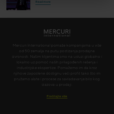
Read more
Mercuri International pomaže kompanijama u više
od 50 zemalja na putu postizanja prodajne
izvrsnosti. Našim klijentima smo na usluzi globalno i
lokalno uz pomoć naših prilagođenih rešenja i
industrijske ekspertize. Pomažemo im da kroz
njihove zaposlene dostignu veći profit tako što im
pružamo alate i procese za savladavanje bilo kog
izazova u prodaji.
Pročitajte više