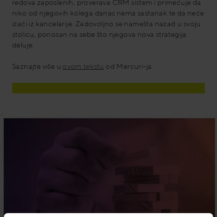
redova zaposlenih, proverava CRM sistem i primećuje da
niko od njegovih kolega danas nema sastanak te da neće
izaći iz kancelarije. Zadovoljno se namešta nazad u svoju
stolicu, ponosan na sebe što njegova nova strategija
deluje.
Saznajte više u
ovom tekstu
od Mercuri-ja.
Saznajte više o programu Social Selling.