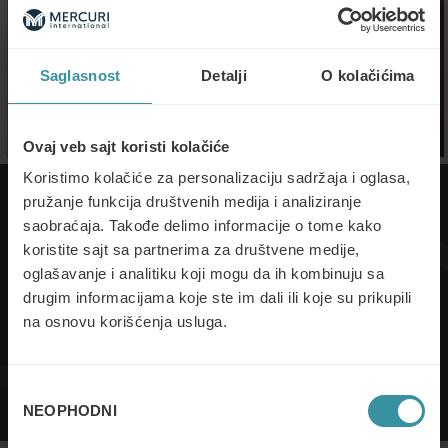
Saglasnost
Detalji
O kolačićima
Ovaj veb sajt koristi kolačiće
Koristimo kolačiće za personalizaciju sadržaja i oglasa,
pružanje funkcija društvenih medija i analiziranje
Preuzmite brošuru
saobraćaja. Takođe delimo informacije o tome kako
koristite sajt sa partnerima za društvene medije,
oglašavanje i analitiku koji mogu da ih kombinuju sa
drugim informacijama koje ste im dali ili koje su prikupili
na osnovu korišćenja usluga.
Stranica je zaštićena korišćenjem sistema reCAPTCHA i primenjuju se Google-ova
Pravila privatnosti
i
Uslovi pružanja usluge
.
Slažem se sa
pravilima i uslovima
Избор
NEOPHODNI
сагласности