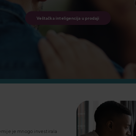
Veštačka inteligencija u prodaji
emije je mnogo investirala