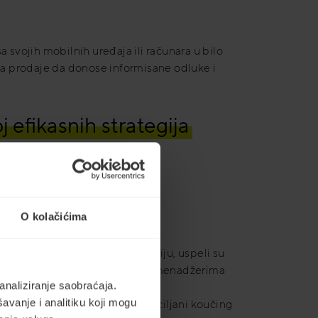
 svojih mobilnih uređaja ili računara u bilo
a prodaje da donose informisane odluke i
 efikasnih strategija
O kolačićima
 fokusirajući se na implementaciju, uspeli su
veštine. Virtuelni asistent je menadžerima
analiziranje saobraćaja.
 dostavljao podatke o prodaji,
avanje i analitiku koji mogu
bolje informisani i obezbede ciljani koučing