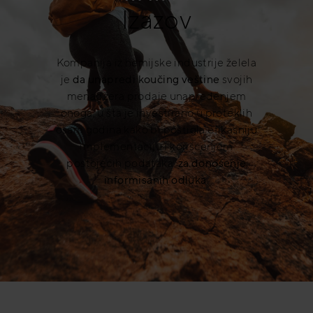
Izazov
Kompanija iz hemijske industrije želela
je
da unapredi koučing veštine
svojih
menadžera prodaje unapređenjem
onoga, u šta je investirano u proteklih
osam godina kako bi postigla efikasniju
implementaciju i korišćenjem
postojećih podataka
za donošenje
informisanih odluka
.