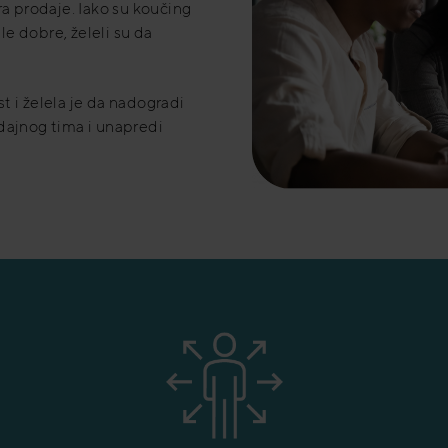
a prodaje. Iako su koučing
e dobre, želeli su da
 i želela je da nadogradi
dajnog tima i unapredi