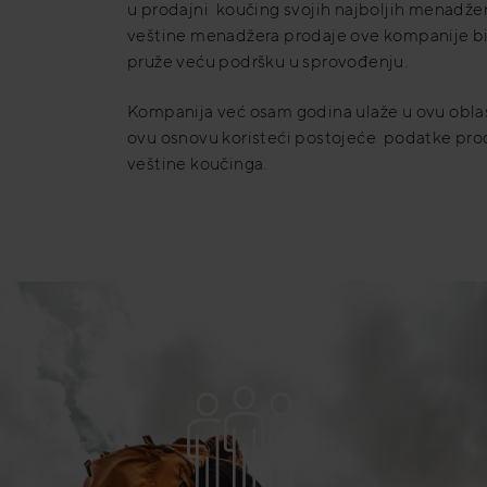
u prodajni koučing svojih najboljih menadžer
veštine menadžera prodaje ove kompanije bil
pruže veću podršku u sprovođenju.
Kompanija već osam godina ulaže u ovu oblast
ovu osnovu koristeći postojeće podatke pro
veštine koučinga.