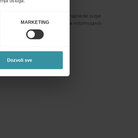
enja usluga.
za sve kompanije koje žele da unaprede svoje
MARKETING
i aktuelne podatke za donošenje informisanih
SPEŠNE PRIČE
Dozvoli sve