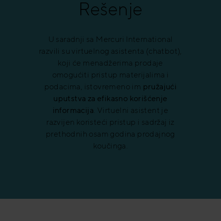
Rešenje
U saradnji sa Mercuri International
razvili su virtuelnog asistenta (chatbot),
koji će menadžerima prodaje
omogućiti pristup materijalima i
podacima, istovremeno im
pružajući
uputstva za efikasno korišćenje
informacija
. Virtuelni asistent je
razvijen koristeći pristup i sadržaj iz
prethodnih osam godina prodajnog
koučinga.