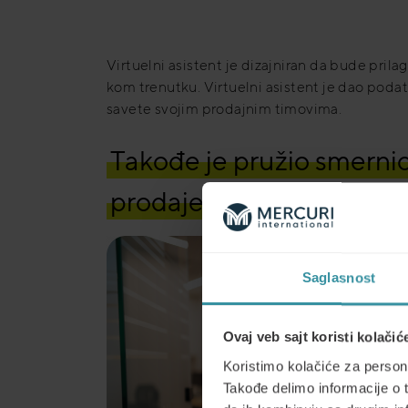
Virtuelni asistent je dizajniran da bude pril
kom trenutku. Virtuelni asistent je dao pod
savete svojim prodajnim timovima.
Takođe je pružio smernice
prodaje i taktike.
Saglasnost
Ovaj veb sajt koristi kolačić
Koristimo kolačiće za persona
Takođe delimo informacije o t