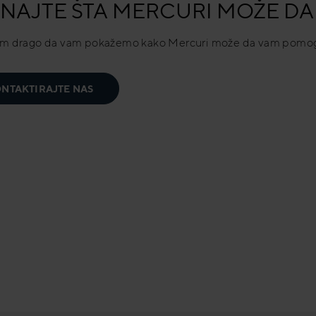
NAJTE ŠTA MERCURI MOŽE DA 
am drago da vam pokažemo kako Mercuri može da vam pomogn
NTAKTIRAJTE NAS