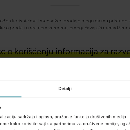
agođen korisnicima i menadžeri prodaje mogu da mu pristupe sa
atke o prodaji u realnom vremenu, omogućavajući menadžerim
 o korišćenju informacija za razvoj
Detalji
Zaključak
Koristeći prošle treninge i
e
da unaprede svoje koučing 
lizaciju sadržaja i oglasa, pružanje funkcija društvenih medija i 
prodaje u realnom vremenu
ome kako koristite sajt sa partnerima za društvene medije, oglaš
omogućavajući im da budu 