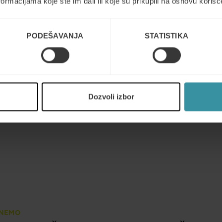
ormacijama koje ste im dali ili koje su prikupili na osnovu korišć
svojim timovima.
Ovo bi moglo biti korisno 
PODEŠAVANJA
STATISTIKA
trenerske veštine koristeć
odluka.
POGLEDAJTE NAŠE U
Dozvoli izbor
ČNEMO