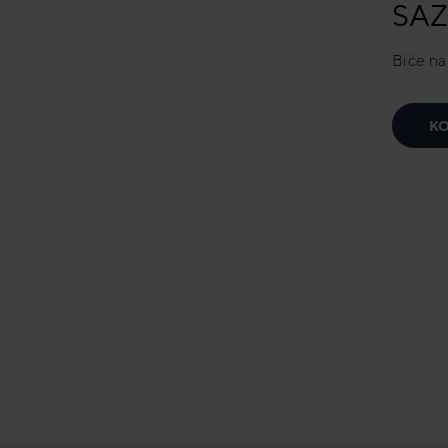
SAZ
Biće n
KO