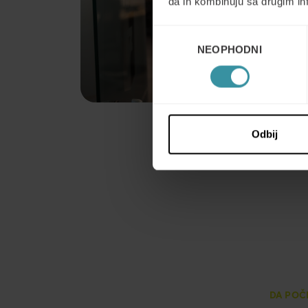
da ih kombinuju sa drugim inf
Избор
NEOPHODNI
сагласности
Odbij
DA PO