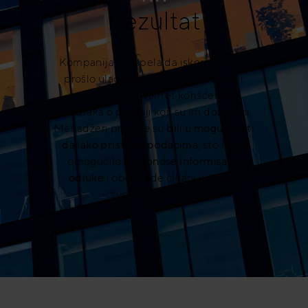
Rezultat
Kompanija je uspela da iskoristi svoje
prošlo ulaganje u prodajni koučing i
poboljša svoj kvalitet korišćenjem
podataka o prodaji koji su im dostupni.
Menadžeri prodaje su
bili u mogućnosti
da lako pristupe podacima
, što im je
omogućilo
da donose informisane
odluke
i obezbede ciljani koučing
svojim timovima.