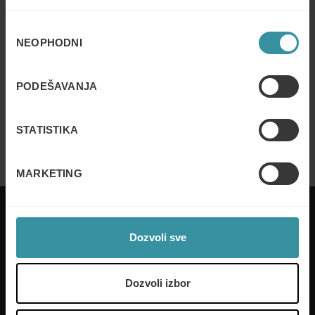
NO EVENTS
Избор
Pregovaranje u prodaji (How to Become
NEOPHODNI
сагласности
a Better Negotiator)
Read more
PODEŠAVANJA
NO EVENTS
Rad sa ključnim kupcima (Key Account
STATISTIKA
Management)
Read more
MARKETING
Dozvoli sve
Mercuri International pomaže kompanijama u više
od 50 zemalja na putu postizanja prodajne
Dozvoli izbor
izvrsnosti. Našim klijentima smo na usluzi globalno i
lokalno uz pomoć naših prilagođenih rešenja i