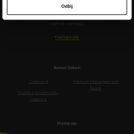
industrijske ekspertize. Pomažemo im da kroz
Odbij
njihove zaposlene dostignu veći profit tako što im
pružamo alate i procese za savladavanje bilo kog
izazova u prodaji.
Pročitajte više
Korisni linkovi
Održivost
Mercuri Management
Team
Politika privatnosti i
kolačića
Pratite nas