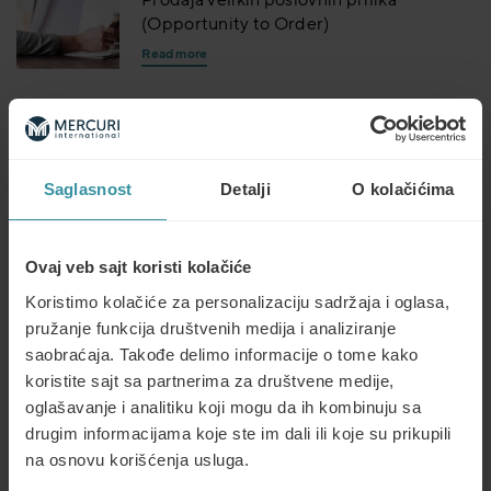
(Opportunity to Order)
Read more
NO EVENTS
Prodaja sa jakom konkurencijom
(Assertive Selling)
Saglasnost
Detalji
O kolačićima
Read more
NO EVENTS
Ovaj veb sajt koristi kolačiće
Konsultativna prodaja (Consultative
Selling)
Koristimo kolačiće za personalizaciju sadržaja i oglasa,
Read more
pružanje funkcija društvenih medija i analiziranje
saobraćaja. Takođe delimo informacije o tome kako
koristite sajt sa partnerima za društvene medije,
NO EVENTS
Prodaja na daljinu (Remote Selling)
oglašavanje i analitiku koji mogu da ih kombinuju sa
drugim informacijama koje ste im dali ili koje su prikupili
Read more
na osnovu korišćenja usluga.